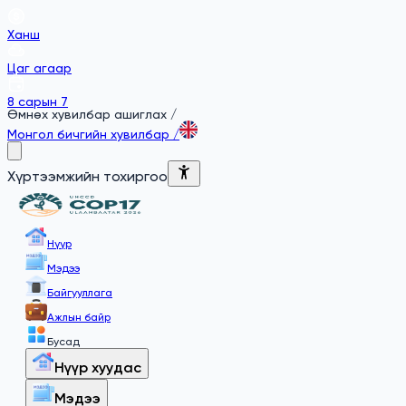
Ханш
Цаг агаар
8 сарын 7
Өмнөх хувилбар ашиглах
/
Монгол бичгийн хувилбар
/
Хүртээмжийн тохиргоо
Нүүр
Мэдээ
Байгууллага
Ажлын байр
Бусад
Нүүр хуудас
Мэдээ