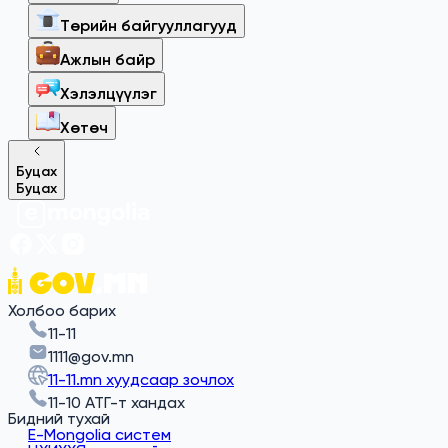
Төрийн байгууллагууд
Ажлын байр
Хэлэлцүүлэг
Хөтөч
Буцах
Буцах
Холбоо барих
11-11
1111@gov.mn
11-11.mn хуудсаар зочлох
11-10 АТГ-т хандах
Бидний тухай
E-Mongolia систем