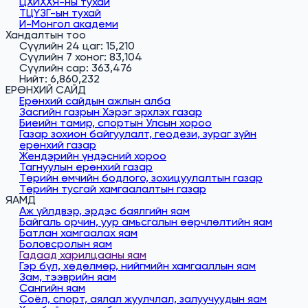
ЦХИХХЯ-ны тухай
ТЦҮЗГ-ын тухай
И-Монгол академи
Хандалтын тоо
Сүүлийн 24 цаг: 15,210
Сүүлийн 7 хоног: 83,104
Сүүлийн сар: 363,476
Нийт: 6,860,232
ЕРӨНХИЙ САЙД
Ерөнхий сайдын ажлын алба
Засгийн газрын Хэрэг эрхлэх газар
Биеийн тамир, спортын Улсын хороо
Газар зохион байгуулалт, геодези, зураг зүйн
ерөнхий газар
Жендэрийн үндэсний хороо
Тагнуулын ерөнхий газар
Төрийн өмчийн бодлого, зохицуулалтын газар
Төрийн тусгай хамгаалалтын газар
ЯАМД
Аж үйлдвэр, эрдэс баялгийн яам
Байгаль орчин, уур амьсгалын өөрчлөлтийн яам
Батлан хамгаалах яам
Боловсролын яам
Гадаад харилцааны яам
Гэр бүл, хөдөлмөр, нийгмийн хамгааллын яам
Зам, тээврийн яам
Сангийн яам
Соёл, спорт, аялал жуулчлал, залуучуудын яам