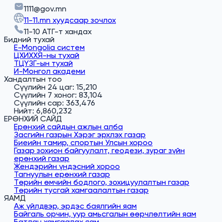
1111@gov.mn
11-11.mn хуудсаар зочлох
11-10 АТГ-т хандах
Бидний тухай
E-Mongolia систем
ЦХИХХЯ-ны тухай
ТЦҮЗГ-ын тухай
И-Монгол академи
Хандалтын тоо
Сүүлийн 24 цаг: 15,210
Сүүлийн 7 хоног: 83,104
Сүүлийн сар: 363,476
Нийт: 6,860,232
ЕРӨНХИЙ САЙД
Ерөнхий сайдын ажлын алба
Засгийн газрын Хэрэг эрхлэх газар
Биеийн тамир, спортын Улсын хороо
Газар зохион байгуулалт, геодези, зураг зүйн
ерөнхий газар
Жендэрийн үндэсний хороо
Тагнуулын ерөнхий газар
Төрийн өмчийн бодлого, зохицуулалтын газар
Төрийн тусгай хамгаалалтын газар
ЯАМД
Аж үйлдвэр, эрдэс баялгийн яам
Байгаль орчин, уур амьсгалын өөрчлөлтийн яам
Батлан хамгаалах яам