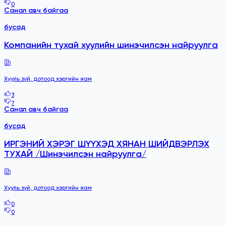
0
Санал авч байгаа
бусад
Компанийн тухай хуулийн шинэчилсэн найруулга
Хууль зүй, дотоод хэргийн яам
3
7
Санал авч байгаа
бусад
ИРГЭНИЙ ХЭРЭГ ШҮҮХЭД ХЯНАН ШИЙДВЭРЛЭХ
ТУХАЙ /Шинэчилсэн найруулга/
Хууль зүй, дотоод хэргийн яам
0
0