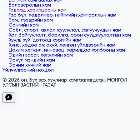
Боловсролын яам
Гадаад харилцааны яам
Гэр бүл, хөдөлмөр, нийгмийн хамгааллын яам
Зам, тээврийн яам
Сангийн яам
Соёл, спорт, аялал жуулчлал, залуучуудын яам
Хот байгуулалт, барилга, орон сууцжуулалтын яам
Хууль зүй, дотоод хэргийн яам
Хүнс, хөдөө аж ахуй, хөнгөн үйлдвэрийн яам
Цахим хөгжил, инновац, харилцаа холбооны яам
Эдийн засаг, хөгжлийн яам
Эрүүл мэндийн яам
Эрчим хүчний яам
Үйлчилгээний нөхцөл
© 2026 он. Бүх эрх хуулиар хамгаалагдсан. МОНГОЛ
УЛСЫН ЗАСГИЙН ГАЗАР