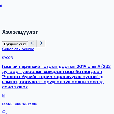
ы
Хэлэлцүүлэг
Бүгдийг үзэх
Санал авч байгаа
бусад
Гаалийн ерөнхий газрын даргын 2019 оны А/282
дугаар тушаалын хавсралтаар батлагдсан
"Чөлөөт бүсийн горим хэрэгжүүлэх журам"-д
нэмэлт, өөрчлөлт оруулах тушаалын төсөлд
санал авах
Гаалийн ерөнхий газар
0