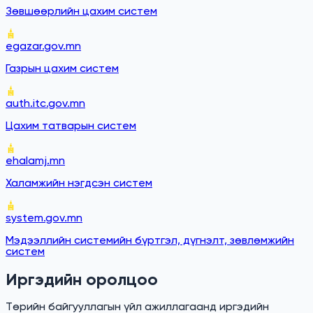
Зөвшөөрлийн цахим систем
egazar.gov.mn
Газрын цахим систем
auth.itc.gov.mn
Цахим татварын систем
ehalamj.mn
Халамжийн нэгдсэн систем
system.gov.mn
Мэдээллийн системийн бүртгэл, дүгнэлт, зөвлөмжийн
систем
Иргэдийн оролцоо
Төрийн байгууллагын үйл ажиллагаанд иргэдийн