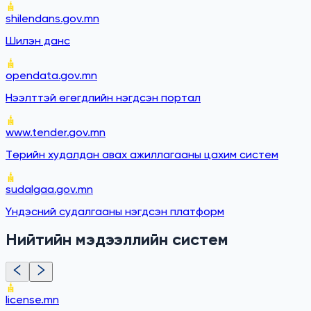
shilendans.gov.mn
Шилэн данс
opendata.gov.mn
Нээлттэй өгөгдлийн нэгдсэн портал
www.tender.gov.mn
Төрийн худалдан авах ажиллагааны цахим систем
sudalgaa.gov.mn
Үндэсний судалгааны нэгдсэн платформ
Нийтийн мэдээллийн систем
license.mn