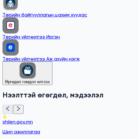
Төрийн байгууллагын цахим хуудас
Төрийн үйлчилгээ Иргэн
Төрийн үйлчилгээ Аж ахуйн нэгж
Өргөдөл гомдол илгээх
Нээлттэй өгөгдөл, мэдээлэл
shilen.gov.mn
Шил ажиллагаа