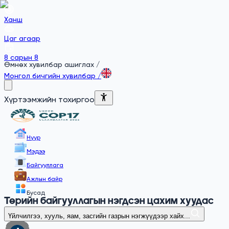
Ханш
Цаг агаар
8 сарын 8
Өмнөх хувилбар ашиглах
/
Монгол бичгийн хувилбар
/
Хүртээмжийн тохиргоо
Нүүр
Мэдээ
Байгууллага
Ажлын байр
Бусад
Төрийн байгууллагын нэгдсэн цахим хуудас
Үйлчилгээ, хууль, яам, засгийн газрын нэгжүүдээр хайх...