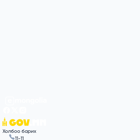
ТӨЛӨХ ЗААЛТ ХЭВЭЭР МӨРДӨГДӨНӨ
3
2026-01-08 09:31
Онцгой байдлын ерөнхий газар
“Гамшгийн үеийн удирдлагын нэгдсэн систем”-
ийг үе шаттайгаар хөгжүүлж байна
0
2026-01-07 10:07
И Монгол академи
E-Mongolia системийн таван жилийн хөгжил: 2
сая хэрэглэгч, 1.7 их наяд төгрөгийн хэмнэлт
3
2025-10-01 11:54
Холбоо барих
11-11