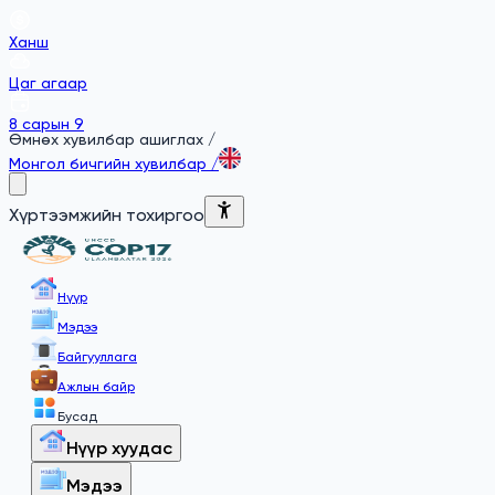
Ханш
Цаг агаар
8 сарын 9
Өмнөх хувилбар ашиглах
/
Монгол бичгийн хувилбар
/
Хүртээмжийн тохиргоо
Нүүр
Мэдээ
Байгууллага
Ажлын байр
Бусад
Нүүр хуудас
Мэдээ