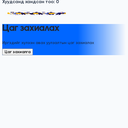
Хуудсанд хандсан тоо:
0
Цаг захиалах
Иргэдийг хүлээн авах уулзалтын цаг захиалах
Цаг захиалга
И Монгол академи
ГАДААД УЛСАД ЭЗЭМШСЭН ДЭЭД
БОЛОВСРОЛЫН ЗЭРЭГ, ДИПЛОМЫН ЛАВЛАГАА,
ТОДОРХОЙЛОЛТУУД ЦАХИМЖЛАА