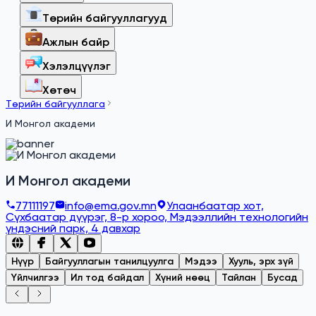
Төрийн байгууллагууд
Ажлын байр
Хэлэлцүүлэг
Хөтөч
Төрийн байгууллага
И Монгол академи
И Монгол академи
77111197
info@ema.gov.mn
Улаанбаатар хот,
Сүхбаатар дүүрэг, 8-р хороо, Мэдээллийн технологийн
үндэсний парк, 4 давхар
Нүүр
Байгууллагын танилцуулга
Мэдээ
Хууль, эрх зүй
Үйлчилгээ
Ил тод байдал
Хүний нөөц
Тайлан
Бусад