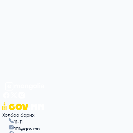
ажлын хүрээнд “Бүрэн дунд боловсролын гэрчилгээний
тодорхойлолт, дүнтэй (англи хэлээр)“ үйлчилгээг E-Mongolia
системд нэвтрүүллээ.
0
2026-07-25 15:40
Бүх мэдээг үзэх
Мэдээлэл байхгүй байна
Холбоо барих
11-11
1111@gov.mn