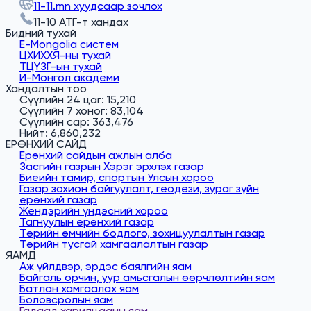
11-11.mn хуудсаар зочлох
11-10 АТГ-т хандах
Бидний тухай
E-Mongolia систем
ЦХИХХЯ-ны тухай
ТЦҮЗГ-ын тухай
И-Монгол академи
Хандалтын тоо
Сүүлийн 24 цаг: 15,210
Сүүлийн 7 хоног: 83,104
Сүүлийн сар: 363,476
Нийт: 6,860,232
ЕРӨНХИЙ САЙД
Ерөнхий сайдын ажлын алба
Засгийн газрын Хэрэг эрхлэх газар
Биеийн тамир, спортын Улсын хороо
Газар зохион байгуулалт, геодези, зураг зүйн
ерөнхий газар
Жендэрийн үндэсний хороо
Тагнуулын ерөнхий газар
Төрийн өмчийн бодлого, зохицуулалтын газар
Төрийн тусгай хамгаалалтын газар
ЯАМД
Аж үйлдвэр, эрдэс баялгийн яам
Байгаль орчин, уур амьсгалын өөрчлөлтийн яам
Батлан хамгаалах яам
Боловсролын яам
Гадаад харилцааны яам