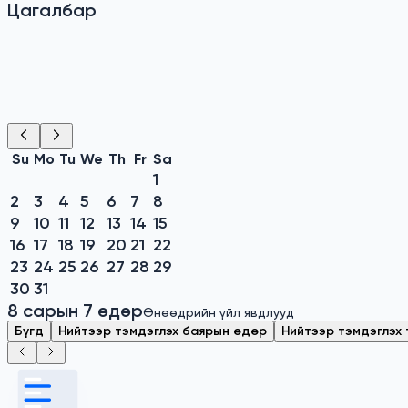
Цагалбар
2026 ОН
Su
Mo
Tu
We
Th
Fr
Sa
1
2
3
4
5
6
7
8
9
10
11
12
13
14
15
16
17
18
19
20
21
22
23
24
25
26
27
28
29
30
31
8 сарын 7 өдөр
Өнөөдрийн үйл явдлууд
Бүгд
Нийтээр тэмдэглэх баярын өдөр
Нийтээр тэмдэглэх