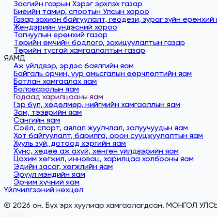
Засгийн газрын Хэрэг эрхлэх газар
Биеийн тамир, спортын Улсын хороо
Газар зохион байгуулалт, геодези, зураг зүйн ерөнхий
Жендэрийн үндэсний хороо
Тагнуулын ерөнхий газар
Төрийн өмчийн бодлого, зохицуулалтын газар
Төрийн тусгай хамгаалалтын газар
ЯАМД
Аж үйлдвэр, эрдэс баялгийн яам
Байгаль орчин, уур амьсгалын өөрчлөлтийн яам
Батлан хамгаалах яам
Боловсролын яам
Гадаад харилцааны яам
Гэр бүл, хөдөлмөр, нийгмийн хамгааллын яам
Зам, тээврийн яам
Сангийн яам
Соёл, спорт, аялал жуулчлал, залуучуудын яам
Хот байгуулалт, барилга, орон сууцжуулалтын яам
Хууль зүй, дотоод хэргийн яам
Хүнс, хөдөө аж ахуй, хөнгөн үйлдвэрийн яам
Цахим хөгжил, инновац, харилцаа холбооны яам
Эдийн засаг, хөгжлийн яам
Эрүүл мэндийн яам
Эрчим хүчний яам
Үйлчилгээний нөхцөл
© 2026 он. Бүх эрх хуулиар хамгаалагдсан. МОНГОЛ УЛ