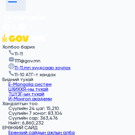
Холбоо барих
11-11
1111@gov.mn
11-11.mn хуудсаар зочлох
11-10 АТГ-т хандах
Бидний тухай
E-Mongolia систем
ЦХИХХЯ-ны тухай
ТЦҮЗГ-ын тухай
И-Монгол академи
Хандалтын тоо
Сүүлийн 24 цаг: 15,210
Сүүлийн 7 хоног: 83,104
Сүүлийн сар: 363,476
Нийт: 6,860,232
ЕРӨНХИЙ САЙД
Ерөнхий сайдын ажлын алба