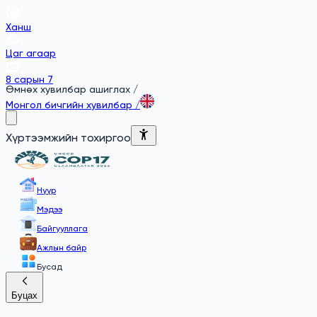
Ханш
Цаг агаар
8 сарын 7
Өмнөх хувилбар ашиглах
/
Монгол бичгийн хувилбар
/
Хүртээмжийн тохиргоо
Нүүр
Мэдээ
Байгууллага
Ажлын байр
Бусад
Буцах