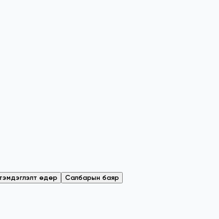
 тэмдэглэлт өдөр
Салбарын баяр