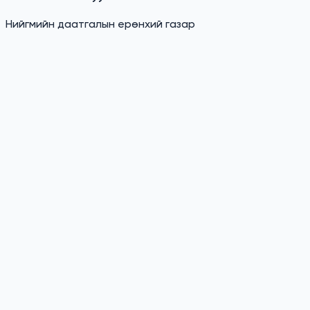
Нийгмийн даатгалын ерөнхий газар
1
МОНГОЛ УЛСЫН ЕРӨНХИЙ САЙДЫН ИВЭЭЛ ДОР “НАЙЗ Б
2
ТОМУУГИЙН ЭСРЭГ ДАРХЛААЖУУЛАЛТДАА ХАМРАГДАЖ Т