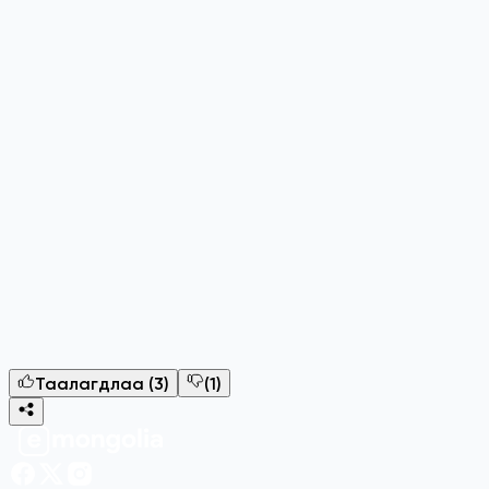
3
“E-Mongolia”-аас 12 төрлийн лавлагаа, тодорхойлолтод
4
E-Mongolia 5.0 – Ухаалаг хэтэвчтэй боллоо
5
Таалагдлаа
(
3
)
(
1
)
7 хоногийн тойм