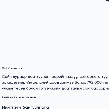
0
•
Г.Урангоо
Сайн дураар даатгуулагч өөрийн мэдүүлсэн орлого түүн
эх хөдөлмөрийн хөлсний доод хэмжээ болох 792’000 төгр
улсын төсөв болон тэтгэмжийн даатгалын сангаас хариуц
Нийгмийн хамгаалал
Нийтлэгч байгууллага