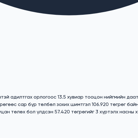
тэй адилтгах орлогоос 13.5 хувиар тооцон нийгмийн даа
өгөөс сар бүр төлбөл зохих шимтгэл 106.920 төгрөг байн
ан төлөх бол үлдсэн 57.420 төгрөгийг 3 хүртэлх насны х