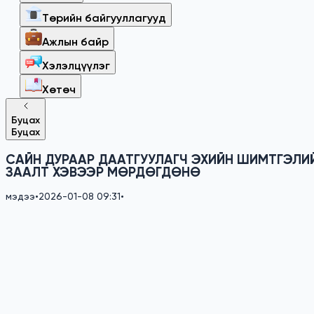
Төрийн байгууллагууд
Ажлын байр
Хэлэлцүүлэг
Хөтөч
Буцах
Буцах
САЙН ДУРААР ДААТГУУЛАГЧ ЭХИЙН ШИМТГЭЛИ
ЗААЛТ ХЭВЭЭР МӨРДӨГДӨНӨ
мэдээ
•
2026-01-08 09:31
•