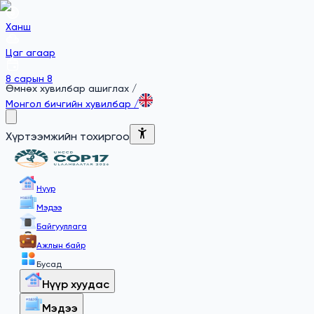
Ханш
Цаг агаар
8 сарын 8
Өмнөх хувилбар ашиглах
/
Монгол бичгийн хувилбар
/
Хүртээмжийн тохиргоо
Нүүр
Мэдээ
Байгууллага
Ажлын байр
Бусад
Нүүр хуудас
Мэдээ