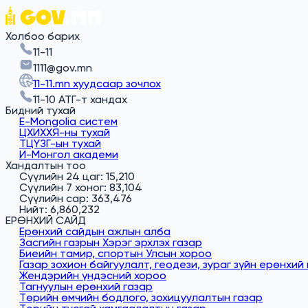
Холбоо барих
11-11
1111@gov.mn
11-11.mn хуудсаар зочлох
11-10 АТГ-т хандах
Бидний тухай
E-Mongolia систем
ЦХИХХЯ-ны тухай
ТЦҮЗГ-ын тухай
И-Монгол академи
Хандалтын тоо
Сүүлийн 24 цаг: 15,210
Сүүлийн 7 хоног: 83,104
Сүүлийн сар: 363,476
Нийт: 6,860,232
ЕРӨНХИЙ САЙД
Ерөнхий сайдын ажлын алба
Засгийн газрын Хэрэг эрхлэх газар
Биеийн тамир, спортын Улсын хороо
Газар зохион байгуулалт, геодези, зураг зүйн ерөнхий
Жендэрийн үндэсний хороо
Тагнуулын ерөнхий газар
Төрийн өмчийн бодлого, зохицуулалтын газар