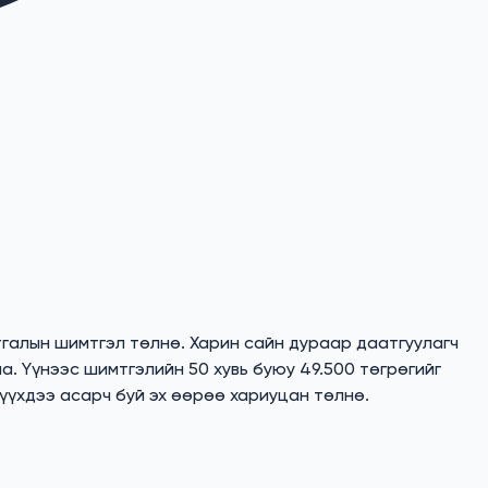
тгалын шимтгэл төлнө. Харин сайн дураар даатгуулагч
а. Үүнээс шимтгэлийн 50 хувь буюу 49.500 төгрөгийг
үүхдээ асарч буй эх өөрөө хариуцан төлнө.